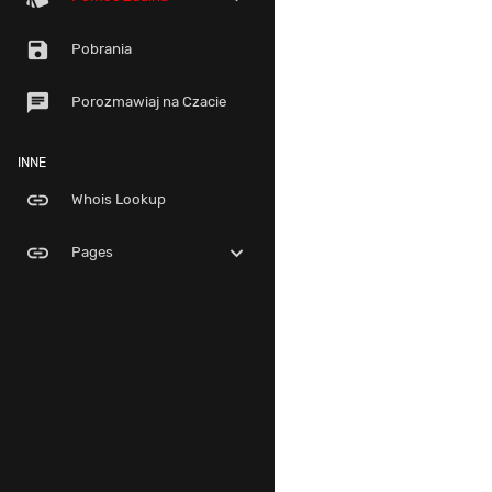
save
Pobrania
chat
Porozmawiaj na Czacie
INNE
link
Whois Lookup
link
expand_more
Pages