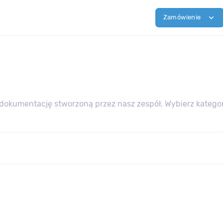
expand_more
Zamówienie
dokumentację stworzoną przez nasz zespół. Wybierz kategori