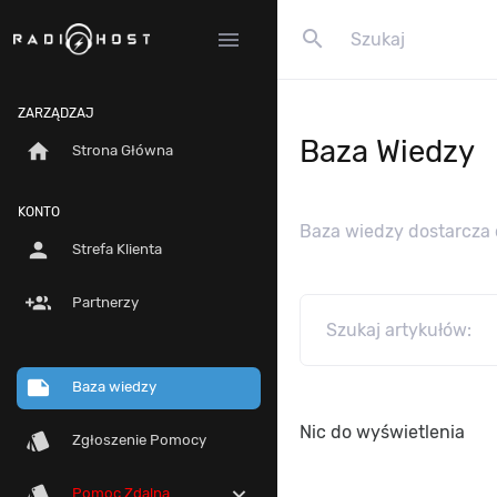
search
menu
ZARZĄDZAJ
Baza Wiedzy
home
Strona Główna
KONTO
Baza wiedzy dostarcza 
person
Strefa Klienta
group_add
Partnerzy
note
Baza wiedzy
Nic do wyświetlenia
style
Zgłoszenie Pomocy
style
expand_more
Pomoc Zdalna