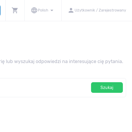
shopping_cart
language
arrow_drop_down
person
Polish
Użytkownik / Zarejestrowany
ę lub wyszukaj odpowiedzi na interesujące cię pytania.
Szukaj