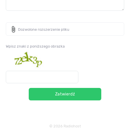
attach_file
Dozwolone rozszerzenie pliku
Wpisz znaki z poniższego obrazka
Zatwierdź
© 2026 Radiohost