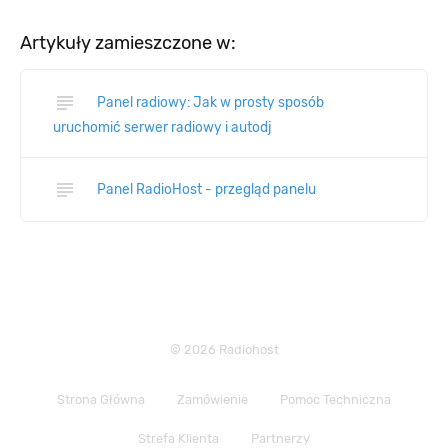
Artykuły zamieszczone w:
subject
Panel radiowy: Jak w prosty sposób
uruchomić serwer radiowy i autodj
subject
Panel RadioHost - przegląd panelu
© 2026 Radiohost
Strona Główna
Zamówienie
Pomoc Techniczna
Strefa Klienta
Partnerzy