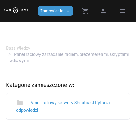
shopping_cart
person
menu
Zamówienie
expand_more
Baza Wiedzy
Panel radiowy zarzadanie radiem, prezentereami, skryptami
radiowymi
Kategorie zamieszczone w:
folder
Panel radiowy serwery Shoutcast Pytania
odpowiedzi