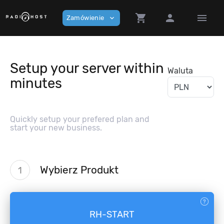
shopping_cart
person
menu
Zamówienie
expand_more
Setup your server within
Waluta
minutes
Quickly setup your prefered plan and
start your new business.
Wybierz Produkt
1
RH-START