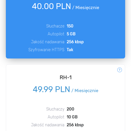
40.00 PLN
/
Miesięcznie
Słuchacze
150
Autopilot
5 GB
Jakość nadawania
256 kbsp
Szyfrowanie HTTPS
Tak
RH-1
49.99 PLN
/
Miesięcznie
Słuchaczy
200
Autopilot
10 GB
Jakość nadawania
256 kbsp